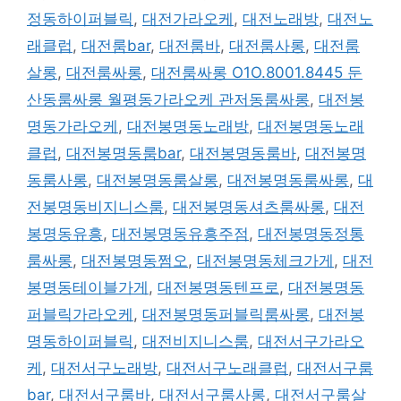
정동하이퍼블릭
,
대전가라오케
,
대전노래방
,
대전노
래클럽
,
대전룸bar
,
대전룸바
,
대전룸사롱
,
대전룸
살롱
,
대전룸싸롱
,
대전룸싸롱 O1O.8001.8445 둔
산동룸싸롱 월평동가라오케 관저동룸싸롱
,
대전봉
명동가라오케
,
대전봉명동노래방
,
대전봉명동노래
클럽
,
대전봉명동룸bar
,
대전봉명동룸바
,
대전봉명
동룸사롱
,
대전봉명동룸살롱
,
대전봉명동룸싸롱
,
대
전봉명동비지니스룸
,
대전봉명동셔츠룸싸롱
,
대전
봉명동유흥
,
대전봉명동유흥주점
,
대전봉명동정통
룸싸롱
,
대전봉명동쩜오
,
대전봉명동체크가게
,
대전
봉명동테이블가게
,
대전봉명동텐프로
,
대전봉명동
퍼블릭가라오케
,
대전봉명동퍼블릭룸싸롱
,
대전봉
명동하이퍼블릭
,
대전비지니스룸
,
대전서구가라오
케
,
대전서구노래방
,
대전서구노래클럽
,
대전서구룸
bar
,
대전서구룸바
,
대전서구룸사롱
,
대전서구룸살