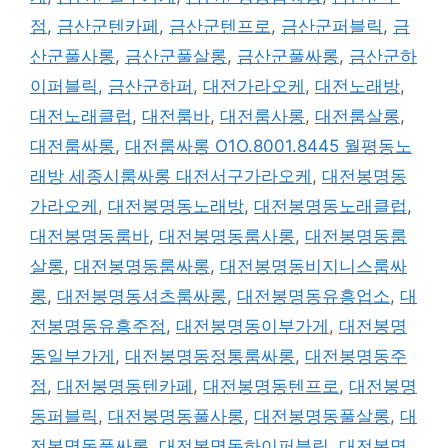
점
,
금산군텐카페
,
금산군텐프로
,
금산군퍼블릭
,
금
산군풀사롱
,
금산군풀살롱
,
금산군풀싸롱
,
금산군하
이퍼블릭
,
금산군하퍼
,
대전가라오케
,
대전노래방
,
대전노래클럽
,
대전룸바
,
대전룸사롱
,
대전룸살롱
,
대전룸싸롱
,
대전룸싸롱 O1O.8001.8445 월평동노
래방 세종시룸싸롱 대전서구가라오케
,
대전봉명동
가라오케
,
대전봉명동노래방
,
대전봉명동노래클럽
,
대전봉명동룸바
,
대전봉명동룸사롱
,
대전봉명동룸
살롱
,
대전봉명동룸싸롱
,
대전봉명동비지니스룸싸
롱
,
대전봉명동셔츠룸싸롱
,
대전봉명동유흥업소
,
대
전봉명동유흥주점
,
대전봉명동이부가게
,
대전봉명
동일부가게
,
대전봉명동정통룸싸롱
,
대전봉명동주
점
,
대전봉명동텐카페
,
대전봉명동텐프로
,
대전봉명
동퍼블릭
,
대전봉명동풀사롱
,
대전봉명동풀살롱
,
대
전봉명동풀싸롱
,
대전봉명동하이퍼블릭
,
대전봉명