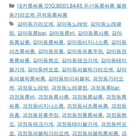
카
대전룸싸롱 O1O.8001.8445 둔산동룸싸롱 월평
테
동가라오케 관저동룸싸롱
고
태
갈마동가라오케
,
갈마동노래방
,
갈마동노래클
리
그
럽
,
갈마동룸bar
,
갈마동룸바
,
갈마동룸사롱
,
갈마
동룸살롱
,
갈마동룸싸롱
,
갈마동비지니스룸
,
갈마동
셔츠룸싸롱
,
갈마동유흥
,
갈마동유흥주점
,
갈마동정
통룸싸롱
,
갈마동쩜오
,
갈마동체크가게
,
갈마동테이
블가게
,
갈마동텐프로
,
갈마동퍼블릭가라오케
,
갈마
동퍼블릭룸싸롱
,
갈마동하이퍼블릭
,
괴정동가라오
케
,
괴정동노래방
,
괴정동노래클럽
,
괴정동룸bar
,
괴정동룸바
,
괴정동룸사롱
,
괴정동룸살롱
,
괴정동룸
싸롱
,
괴정동비지니스룸
,
괴정동셔츠룸싸롱
,
괴정동
유흥
,
괴정동유흥주점
,
괴정동정통룸싸롱
,
괴정동쩜
오
,
괴정동체크가게
,
괴정동테이블가게
,
괴정동텐프
로
,
괴정동퍼블릭가라오케
,
괴정동퍼블릭룸싸롱
,
괴