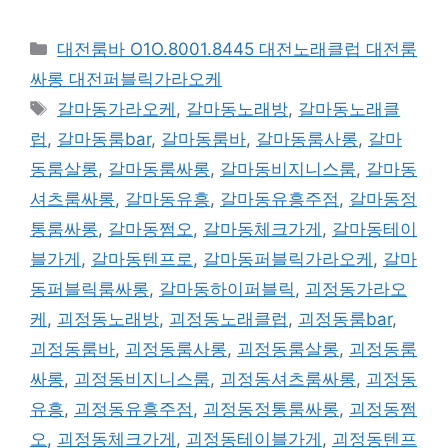
카
대전룸바 O1O.8001.8445 대전노래클럽 대전룸
테
싸롱 대전퍼블릭가라오케
고
태
갈마동가라오케
,
갈마동노래방
,
갈마동노래클
리
그
럽
,
갈마동룸bar
,
갈마동룸바
,
갈마동룸사롱
,
갈마
동룸살롱
,
갈마동룸싸롱
,
갈마동비지니스룸
,
갈마동
셔츠룸싸롱
,
갈마동유흥
,
갈마동유흥주점
,
갈마동정
통룸싸롱
,
갈마동쩜오
,
갈마동체크가게
,
갈마동테이
블가게
,
갈마동텐프로
,
갈마동퍼블릭가라오케
,
갈마
동퍼블릭룸싸롱
,
갈마동하이퍼블릭
,
괴정동가라오
케
,
괴정동노래방
,
괴정동노래클럽
,
괴정동룸bar
,
괴정동룸바
,
괴정동룸사롱
,
괴정동룸살롱
,
괴정동룸
싸롱
,
괴정동비지니스룸
,
괴정동셔츠룸싸롱
,
괴정동
유흥
,
괴정동유흥주점
,
괴정동정통룸싸롱
,
괴정동쩜
오
,
괴정동체크가게
,
괴정동테이블가게
,
괴정동텐프