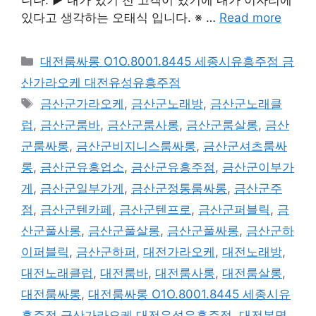
있다고 생각하는 오태식 입니다. ※ …
Read more
카
대전룸싸롱 O1O.8001.8445 세종시유흥주점 금
테
산가라오케 대전유성유흥주점
고
태
금산군가라오케
,
금산군노래방
,
금산군노래클
리
그
럽
,
금산군룸바
,
금산군룸사롱
,
금산군룸살롱
,
금산
군룸싸롱
,
금산군비지니스룸싸롱
,
금산군셔츠룸싸
롱
,
금산군유흥업소
,
금산군유흥주점
,
금산군이부가
게
,
금산군일부가게
,
금산군정통룸싸롱
,
금산군주
점
,
금산군텐카페
,
금산군텐프로
,
금산군퍼블릭
,
금
산군풀사롱
,
금산군풀살롱
,
금산군풀싸롱
,
금산군하
이퍼블릭
,
금산군하퍼
,
대전가라오케
,
대전노래방
,
대전노래클럽
,
대전룸바
,
대전룸사롱
,
대전룸살롱
,
대전룸싸롱
,
대전룸싸롱 O1O.8001.8445 세종시유
흥주점 금산가라오케 대전유성유흥주점
,
대전봉명