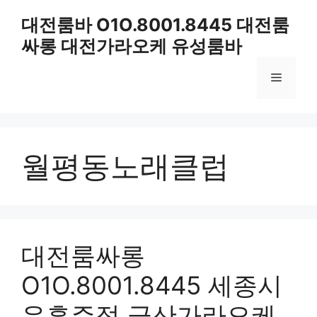
컨
대전룸바 O1O.8001.8445 대전룸
텐
싸롱 대전가라오케 유성룸바
츠
로
메
건
너
뛰
뉴
기
월평동노래클럽
대전룸싸롱
O1O.8001.8445 세종시
유흥주점 금산가라오케