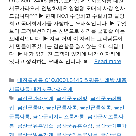
O1O.8001.8445 월평동노래방 세종시룸싸롱 대전
서구가라오케 안녕하세요 영업왕 오태식 사장 인사
드립니다^^* ▶ 현재 NO.1 수량최고 수질최고 물량
최고 국내최저가를 자랑하는 오태식입니다. ▶ 무엇
보다 고객우선이라는 신념으로 허리를 굽힐줄 아는
오태식입니다. ▶ 지금 저의 이 자리는 고객님들께
서 만들어주셨다는 겸손함을 잃지않는 오태식입니
다. ▶ 내가 있기 전 고객이 있기에 내가 이자리에
있다고 생각하는 오태식 입니다. ※ …
Read more
카
대전룸싸롱 O1O.8001.8445 월평동노래방 세종
테
시룸싸롱 대전서구가라오케
고
태
금산군가라오케
,
금산군노래방
,
금산군노래클
리
그
럽
,
금산군룸바
,
금산군룸사롱
,
금산군룸살롱
,
금산
군룸싸롱
,
금산군비지니스룸싸롱
,
금산군셔츠룸싸
롱
,
금산군유흥업소
,
금산군유흥주점
,
금산군이부가
게
,
금산군일부가게
,
금산군정통룸싸롱
,
금산군주