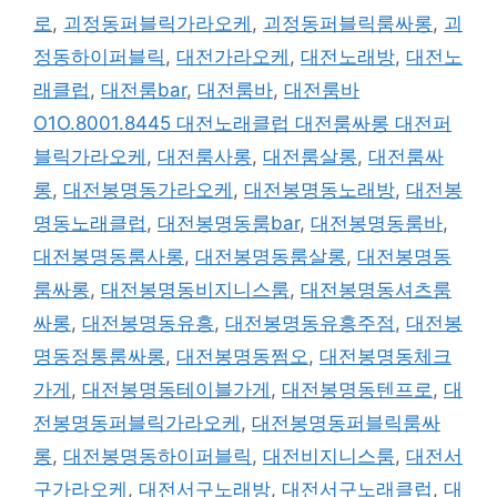
로
,
괴정동퍼블릭가라오케
,
괴정동퍼블릭룸싸롱
,
괴
정동하이퍼블릭
,
대전가라오케
,
대전노래방
,
대전노
래클럽
,
대전룸bar
,
대전룸바
,
대전룸바
O1O.8001.8445 대전노래클럽 대전룸싸롱 대전퍼
블릭가라오케
,
대전룸사롱
,
대전룸살롱
,
대전룸싸
롱
,
대전봉명동가라오케
,
대전봉명동노래방
,
대전봉
명동노래클럽
,
대전봉명동룸bar
,
대전봉명동룸바
,
대전봉명동룸사롱
,
대전봉명동룸살롱
,
대전봉명동
룸싸롱
,
대전봉명동비지니스룸
,
대전봉명동셔츠룸
싸롱
,
대전봉명동유흥
,
대전봉명동유흥주점
,
대전봉
명동정통룸싸롱
,
대전봉명동쩜오
,
대전봉명동체크
가게
,
대전봉명동테이블가게
,
대전봉명동텐프로
,
대
전봉명동퍼블릭가라오케
,
대전봉명동퍼블릭룸싸
롱
,
대전봉명동하이퍼블릭
,
대전비지니스룸
,
대전서
구가라오케
,
대전서구노래방
,
대전서구노래클럽
,
대