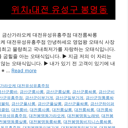
흥주점 금산가라오케 대전유성유흥주점 대전룸싸롱
가라오케 대전유성유흥주점 안녕하세요 영업왕 오태식 사장
 수질최고 물량최고 국내최저가를 자랑하는 오태식입니다.
굽힐줄 아는 오태식입니다. ▶ 지금 저의 이 자리는
는 오태식입니다. ▶ 내가 있기 전 고객이 있기에 내
※ …
Read more
 금산가라오케 대전유성유흥주점
금산군룸바
,
금산군룸사롱
,
금산군룸살롱
,
금산군룸싸롱
,
금산군비
산군유흥주점
,
금산군이부가게
,
금산군일부가게
,
금산군정통룸싸
퍼블릭
,
금산군풀사롱
,
금산군풀살롱
,
금산군풀싸롱
,
금산군하이퍼
래클럽
,
대전룸바
,
대전룸사롱
,
대전룸살롱
,
대전룸싸롱
,
대전룸싸
 대전유성유흥주점
,
대전봉명동가라오케
,
대전봉명동노래방
,
대전봉
전봉명동룸살롱
,
대전봉명동룸싸롱
,
대전봉명동비지니스룸싸롱
,
명동유흥주점
,
대전봉명동이부가게
,
대전봉명동일부가게
,
대전봉명