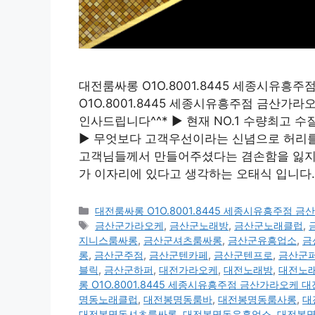
대전룸싸롱 O1O.8001.8445 세종시유
O1O.8001.8445 세종시유흥주점 금산
인사드립니다^^* ▶ 현재 NO.1 수량최고
▶ 무엇보다 고객우선이라는 신념으로 허리를 
고객님들께서 만들어주셨다는 겸손함을 잃지않
가 이자리에 있다고 생각하는 오태식 입니다. 
카
대전룸싸롱 O1O.8001.8445 세종시유흥주점
테
태
금산군가라오케
,
금산군노래방
,
금산군노래클럽
,
고
그
지니스룸싸롱
,
금산군셔츠룸싸롱
,
금산군유흥업소
,
금
리
롱
,
금산군주점
,
금산군텐카페
,
금산군텐프로
,
금산군
블릭
,
금산군하퍼
,
대전가라오케
,
대전노래방
,
대전노
롱 O1O.8001.8445 세종시유흥주점 금산가라오케
명동노래클럽
,
대전봉명동룸바
,
대전봉명동룸사롱
,
대
대전봉명동셔츠룸싸롱
,
대전봉명동유흥업소
,
대전봉