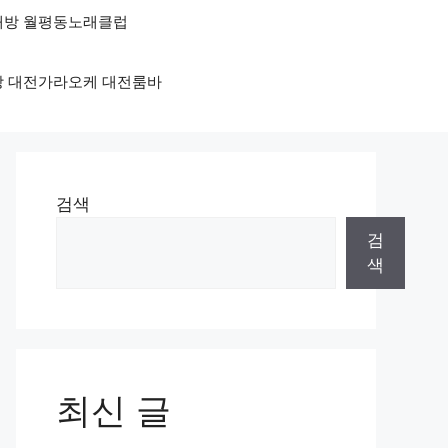
노래방 월평동노래클럽
래방 대전가라오케 대전룸바
검색
검
색
최신 글