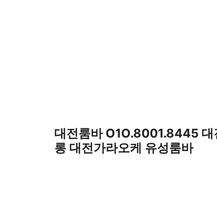
컨
텐
츠
로
건
너
뛰
기
대전룸바 O1O.8001.8445 
롱 대전가라오케 유성룸바