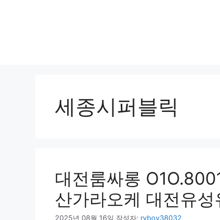
세종시퍼블릭
대전룸싸롱 O1O.800
산가라오케 대전유성
2025년 08월 16일
작성자:
ryboy38032