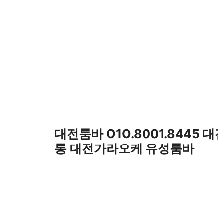
컨
텐
츠
로
건
너
뛰
기
대전룸바 O1O.8001.8445 
롱 대전가라오케 유성룸바