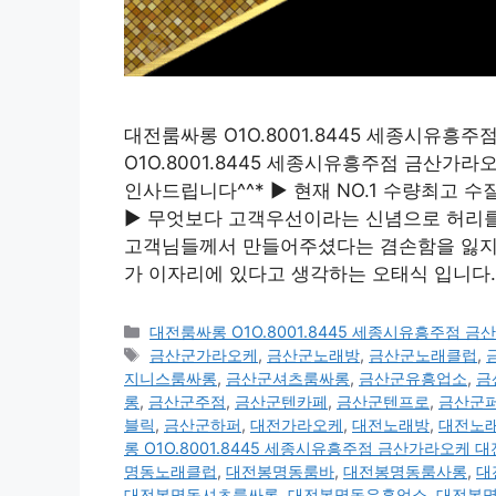
대전룸싸롱 O1O.8001.8445 세종시유
O1O.8001.8445 세종시유흥주점 금산
인사드립니다^^* ▶ 현재 NO.1 수량최고
▶ 무엇보다 고객우선이라는 신념으로 허리를 
고객님들께서 만들어주셨다는 겸손함을 잃지않
가 이자리에 있다고 생각하는 오태식 입니다. 
카
대전룸싸롱 O1O.8001.8445 세종시유흥주점
테
태
금산군가라오케
,
금산군노래방
,
금산군노래클럽
,
고
그
지니스룸싸롱
,
금산군셔츠룸싸롱
,
금산군유흥업소
,
금
리
롱
,
금산군주점
,
금산군텐카페
,
금산군텐프로
,
금산군
블릭
,
금산군하퍼
,
대전가라오케
,
대전노래방
,
대전노
롱 O1O.8001.8445 세종시유흥주점 금산가라오케
명동노래클럽
,
대전봉명동룸바
,
대전봉명동룸사롱
,
대
대전봉명동셔츠룸싸롱
,
대전봉명동유흥업소
,
대전봉