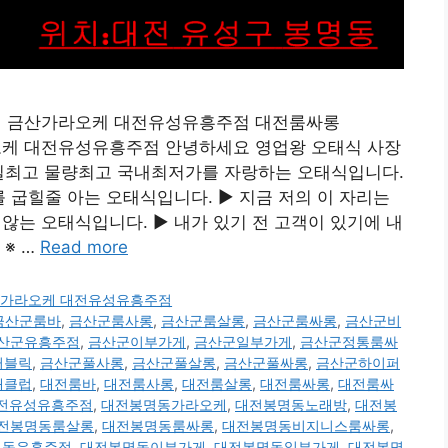
흥주점 금산가라오케 대전유성유흥주점 대전룸싸롱
가라오케 대전유성유흥주점 안녕하세요 영업왕 오태식 사장
 수질최고 물량최고 국내최저가를 자랑하는 오태식입니다.
굽힐줄 아는 오태식입니다. ▶ 지금 저의 이 자리는
는 오태식입니다. ▶ 내가 있기 전 고객이 있기에 내
※ …
Read more
 금산가라오케 대전유성유흥주점
금산군룸바
,
금산군룸사롱
,
금산군룸살롱
,
금산군룸싸롱
,
금산군비
산군유흥주점
,
금산군이부가게
,
금산군일부가게
,
금산군정통룸싸
퍼블릭
,
금산군풀사롱
,
금산군풀살롱
,
금산군풀싸롱
,
금산군하이퍼
래클럽
,
대전룸바
,
대전룸사롱
,
대전룸살롱
,
대전룸싸롱
,
대전룸싸
 대전유성유흥주점
,
대전봉명동가라오케
,
대전봉명동노래방
,
대전봉
전봉명동룸살롱
,
대전봉명동룸싸롱
,
대전봉명동비지니스룸싸롱
,
명동유흥주점
,
대전봉명동이부가게
,
대전봉명동일부가게
,
대전봉명