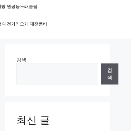
노래방 월평동노래클럽
래방 대전가라오케 대전룸바
검색
검
색
최신 글