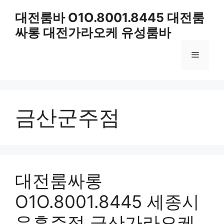
컨
대전룸바 O1O.8001.8445 대전룸
텐
싸롱 대전가라오케 유성룸바
츠
로
메
건
너
뛰
뉴
기
금산군주점
대전룸싸롱
O1O.8001.8445 세종시
유흥주점 금산가라오케