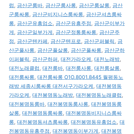
그
럽
,
금산군룸바
,
금산군룸사롱
,
금산군룸살롱
,
금산
군룸싸롱
,
금산군비지니스룸싸롱
,
금산군셔츠룸싸
롱
,
금산군유흥업소
,
금산군유흥주점
,
금산군이부가
게
,
금산군일부가게
,
금산군정통룸싸롱
,
금산군주
점
,
금산군텐카페
,
금산군텐프로
,
금산군퍼블릭
,
금
산군풀사롱
,
금산군풀살롱
,
금산군풀싸롱
,
금산군하
이퍼블릭
,
금산군하퍼
,
대전가라오케
,
대전노래방
,
대전노래클럽
,
대전룸바
,
대전룸사롱
,
대전룸살롱
,
대전룸싸롱
,
대전룸싸롱 O1O.8001.8445 월평동노
래방 세종시룸싸롱 대전서구가라오케
,
대전봉명동
가라오케
,
대전봉명동노래방
,
대전봉명동노래클럽
,
대전봉명동룸바
,
대전봉명동룸사롱
,
대전봉명동룸
살롱
,
대전봉명동룸싸롱
,
대전봉명동비지니스룸싸
롱
,
대전봉명동셔츠룸싸롱
,
대전봉명동유흥업소
,
대
전봉명동유흥주점
,
대전봉명동이부가게
,
대전봉명