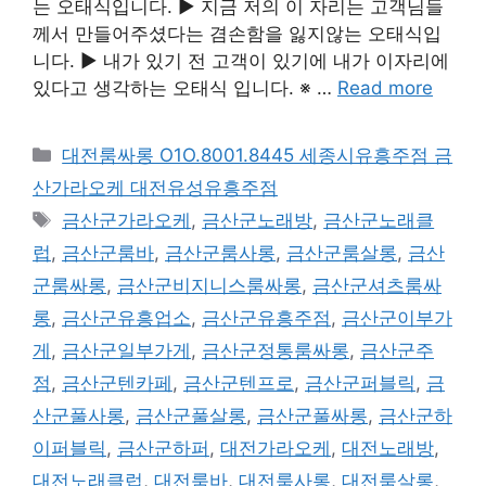
는 오태식입니다. ▶ 지금 저의 이 자리는 고객님들
께서 만들어주셨다는 겸손함을 잃지않는 오태식입
니다. ▶ 내가 있기 전 고객이 있기에 내가 이자리에
있다고 생각하는 오태식 입니다. ※ …
Read more
카
대전룸싸롱 O1O.8001.8445 세종시유흥주점 금
테
산가라오케 대전유성유흥주점
고
태
금산군가라오케
,
금산군노래방
,
금산군노래클
리
그
럽
,
금산군룸바
,
금산군룸사롱
,
금산군룸살롱
,
금산
군룸싸롱
,
금산군비지니스룸싸롱
,
금산군셔츠룸싸
롱
,
금산군유흥업소
,
금산군유흥주점
,
금산군이부가
게
,
금산군일부가게
,
금산군정통룸싸롱
,
금산군주
점
,
금산군텐카페
,
금산군텐프로
,
금산군퍼블릭
,
금
산군풀사롱
,
금산군풀살롱
,
금산군풀싸롱
,
금산군하
이퍼블릭
,
금산군하퍼
,
대전가라오케
,
대전노래방
,
대전노래클럽
,
대전룸바
,
대전룸사롱
,
대전룸살롱
,