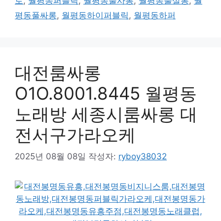
로
,
월평동퍼블릭
,
월평동풀사롱
,
월평동풀살롱
,
월
평동풀싸롱
,
월평동하이퍼블릭
,
월평동하퍼
대전룸싸롱
O1O.8001.8445 월평동
노래방 세종시룸싸롱 대
전서구가라오케
2025년 08월 08일
작성자:
ryboy38032