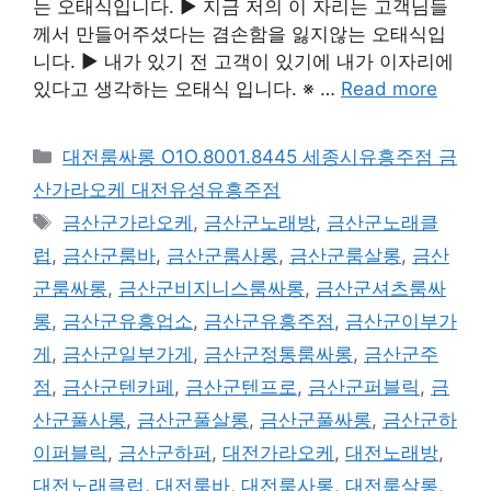
는 오태식입니다. ▶ 지금 저의 이 자리는 고객님들
께서 만들어주셨다는 겸손함을 잃지않는 오태식입
니다. ▶ 내가 있기 전 고객이 있기에 내가 이자리에
있다고 생각하는 오태식 입니다. ※ …
Read more
카
대전룸싸롱 O1O.8001.8445 세종시유흥주점 금
테
산가라오케 대전유성유흥주점
고
태
금산군가라오케
,
금산군노래방
,
금산군노래클
리
그
럽
,
금산군룸바
,
금산군룸사롱
,
금산군룸살롱
,
금산
군룸싸롱
,
금산군비지니스룸싸롱
,
금산군셔츠룸싸
롱
,
금산군유흥업소
,
금산군유흥주점
,
금산군이부가
게
,
금산군일부가게
,
금산군정통룸싸롱
,
금산군주
점
,
금산군텐카페
,
금산군텐프로
,
금산군퍼블릭
,
금
산군풀사롱
,
금산군풀살롱
,
금산군풀싸롱
,
금산군하
이퍼블릭
,
금산군하퍼
,
대전가라오케
,
대전노래방
,
대전노래클럽
,
대전룸바
,
대전룸사롱
,
대전룸살롱
,