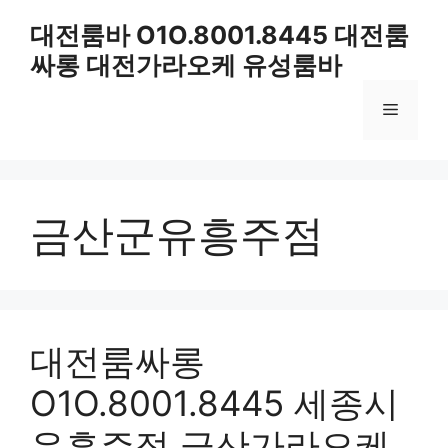
컨
대전룸바 O1O.8001.8445 대전룸
텐
싸롱 대전가라오케 유성룸바
츠
로
메
건
너
뛰
뉴
기
금산군유흥주점
대전룸싸롱
O1O.8001.8445 세종시
유흥주점 금산가라오케