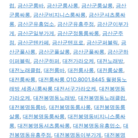
그
럽
,
금산군룸바
,
금산군룸사롱
,
금산군룸살롱
,
금산
군룸싸롱
,
금산군비지니스룸싸롱
,
금산군셔츠룸싸
롱
,
금산군유흥업소
,
금산군유흥주점
,
금산군이부가
게
,
금산군일부가게
,
금산군정통룸싸롱
,
금산군주
점
,
금산군텐카페
,
금산군텐프로
,
금산군퍼블릭
,
금
산군풀사롱
,
금산군풀살롱
,
금산군풀싸롱
,
금산군하
이퍼블릭
,
금산군하퍼
,
대전가라오케
,
대전노래방
,
대전노래클럽
,
대전룸바
,
대전룸사롱
,
대전룸살롱
,
대전룸싸롱
,
대전룸싸롱 O1O.8001.8445 월평동노
래방 세종시룸싸롱 대전서구가라오케
,
대전봉명동
가라오케
,
대전봉명동노래방
,
대전봉명동노래클럽
,
대전봉명동룸바
,
대전봉명동룸사롱
,
대전봉명동룸
살롱
,
대전봉명동룸싸롱
,
대전봉명동비지니스룸싸
롱
,
대전봉명동셔츠룸싸롱
,
대전봉명동유흥업소
,
대
전봉명동유흥주점
,
대전봉명동이부가게
,
대전봉명