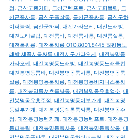
점
,
금산군텐카페
,
금산군텐프로
,
금산군퍼블릭
,
금
산군풀사롱
,
금산군풀살롱
,
금산군풀싸롱
,
금산군하
이퍼블릭
,
금산군하퍼
,
대전가라오케
,
대전노래방
,
대전노래클럽
,
대전룸바
,
대전룸사롱
,
대전룸살롱
,
대전룸싸롱
,
대전룸싸롱 O1O.8001.8445 월평동노
래방 세종시룸싸롱 대전서구가라오케
,
대전봉명동
가라오케
,
대전봉명동노래방
,
대전봉명동노래클럽
,
대전봉명동룸바
,
대전봉명동룸사롱
,
대전봉명동룸
살롱
,
대전봉명동룸싸롱
,
대전봉명동비지니스룸싸
롱
,
대전봉명동셔츠룸싸롱
,
대전봉명동유흥업소
,
대
전봉명동유흥주점
,
대전봉명동이부가게
,
대전봉명
동일부가게
,
대전봉명동정통룸싸롱
,
대전봉명동주
점
,
대전봉명동텐카페
,
대전봉명동텐프로
,
대전봉명
동퍼블릭
,
대전봉명동풀사롱
,
대전봉명동풀살롱
,
대
전봉명동풀싸롱
,
대전봉명동하이퍼블릭
,
대전봉명