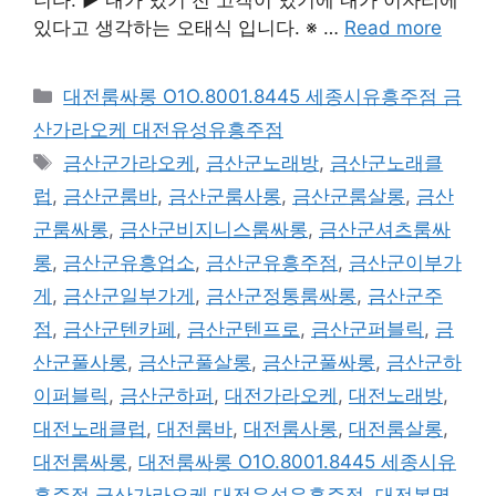
있다고 생각하는 오태식 입니다. ※ …
Read more
카
대전룸싸롱 O1O.8001.8445 세종시유흥주점 금
테
산가라오케 대전유성유흥주점
고
태
금산군가라오케
,
금산군노래방
,
금산군노래클
리
그
럽
,
금산군룸바
,
금산군룸사롱
,
금산군룸살롱
,
금산
군룸싸롱
,
금산군비지니스룸싸롱
,
금산군셔츠룸싸
롱
,
금산군유흥업소
,
금산군유흥주점
,
금산군이부가
게
,
금산군일부가게
,
금산군정통룸싸롱
,
금산군주
점
,
금산군텐카페
,
금산군텐프로
,
금산군퍼블릭
,
금
산군풀사롱
,
금산군풀살롱
,
금산군풀싸롱
,
금산군하
이퍼블릭
,
금산군하퍼
,
대전가라오케
,
대전노래방
,
대전노래클럽
,
대전룸바
,
대전룸사롱
,
대전룸살롱
,
대전룸싸롱
,
대전룸싸롱 O1O.8001.8445 세종시유
흥주점 금산가라오케 대전유성유흥주점
,
대전봉명