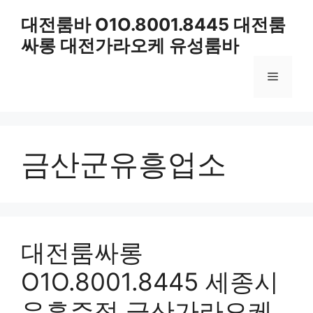
컨
대전룸바 O1O.8001.8445 대전룸
텐
싸롱 대전가라오케 유성룸바
츠
로
메
건
너
뛰
뉴
기
금산군유흥업소
대전룸싸롱
O1O.8001.8445 세종시
유흥주점 금산가라오케