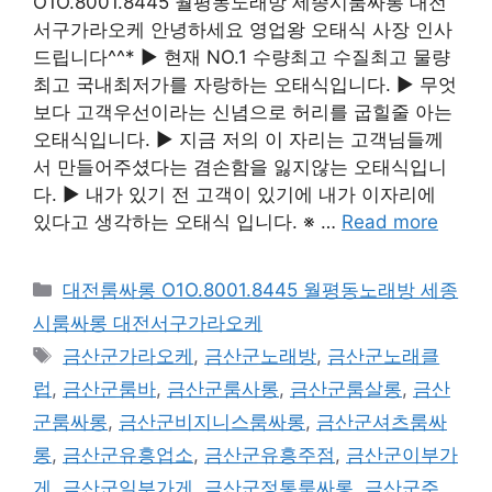
O1O.8001.8445 월평동노래방 세종시룸싸롱 대전
서구가라오케 안녕하세요 영업왕 오태식 사장 인사
드립니다^^* ▶ 현재 NO.1 수량최고 수질최고 물량
최고 국내최저가를 자랑하는 오태식입니다. ▶ 무엇
보다 고객우선이라는 신념으로 허리를 굽힐줄 아는
오태식입니다. ▶ 지금 저의 이 자리는 고객님들께
서 만들어주셨다는 겸손함을 잃지않는 오태식입니
다. ▶ 내가 있기 전 고객이 있기에 내가 이자리에
있다고 생각하는 오태식 입니다. ※ …
Read more
카
대전룸싸롱 O1O.8001.8445 월평동노래방 세종
테
시룸싸롱 대전서구가라오케
고
태
금산군가라오케
,
금산군노래방
,
금산군노래클
리
그
럽
,
금산군룸바
,
금산군룸사롱
,
금산군룸살롱
,
금산
군룸싸롱
,
금산군비지니스룸싸롱
,
금산군셔츠룸싸
롱
,
금산군유흥업소
,
금산군유흥주점
,
금산군이부가
게
,
금산군일부가게
,
금산군정통룸싸롱
,
금산군주