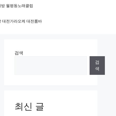
노래방 월평동노래클럽
래방 대전가라오케 대전룸바
검색
검
색
최신 글