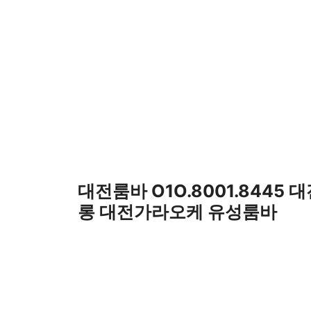
컨
텐
츠
로
건
너
뛰
기
대전룸바 O1O.8001.8445 
롱 대전가라오케 유성룸바